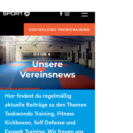
KOSTENLOSES PROBETRAINING
Unsere
Vereinsnews
Hier findest du regelmäßig
aktuelle Beiträge zu den Themen
Taekwondo Training, Fitness
Kickboxen, Self Defense und
Exopek Training. Wir freuen uns