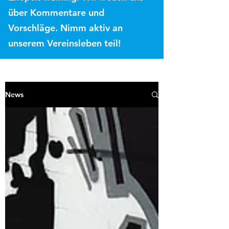
über Kommentare und
Vorschläge. Nimm aktiv an
unserem Vereinsleben teil!
News