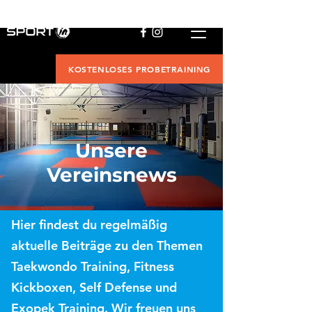
KOSTENLOSES PROBETRAINING
Unsere
Vereinsnews
Hier findest du regelmäßig
aktuelle Beiträge zu den Themen
Taekwondo Training, Fitness
Kickboxen, Self Defense und
Exopek Training. Wir freuen uns