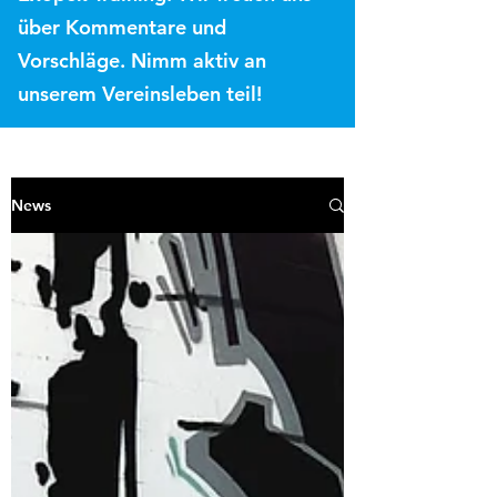
über Kommentare und
Vorschläge. Nimm aktiv an
unserem Vereinsleben teil!
News